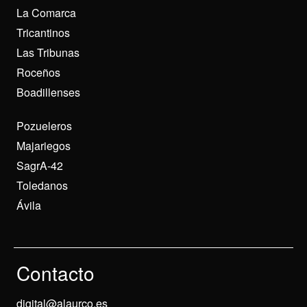
La Comarca
Tricantinos
Las Tribunas
Roceños
Boadillenses
Pozueleros
Majariegos
SagrA-42
Toledanos
Ávila
Contacto
digital@alaurco.es