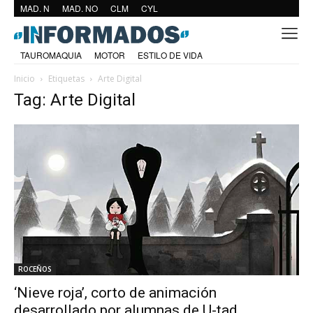
MAD. N
MAD. NO
CLM
CYL
TAUROMAQUIA
MOTOR
ESTILO DE VIDA
Inicio
Etiquetas
Arte Digital
Tag: Arte Digital
ROCEÑOS
‘Nieve roja’, corto de animación
desarrollado por alumnas de U-tad,