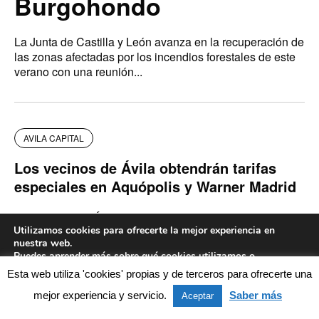
Burgohondo
La Junta de Castilla y León avanza en la recuperación de
las zonas afectadas por los incendios forestales de este
verano con una reunión...
AVILA CAPITAL
Los vecinos de Ávila obtendrán tarifas
especiales en Aquópolis y Warner Madrid
Los vecinos de Ávila se beneficiarán, en las próximas
Utilizamos cookies para ofrecerte la mejor experiencia en
semanas, de tarifas especiales que abarcan rebajas en
nuestra web.
los precios del parque acuático Aquópolis, ubicado...
Puedes aprender más sobre qué cookies utilizamos o
desactivarlas en los
ajustes
.
Esta web utiliza 'cookies' propias y de terceros para ofrecerte una
AVILA PROVINCIA
mejor experiencia y servicio.
Saber más
Aceptar
Aceptar
La iniciativa ‘Yo sigo aquí’ busca