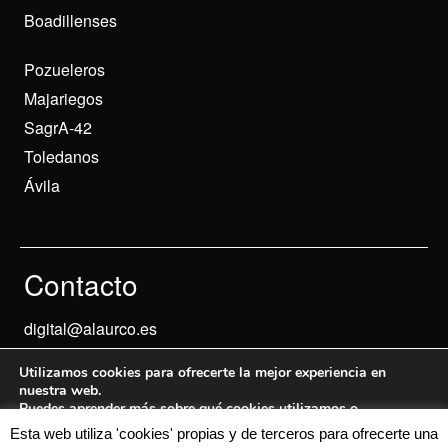
Boadillenses
Pozueleros
Majariegos
SagrA-42
Toledanos
Ávila
Contacto
digital@alaurco.es
Utilizamos cookies para ofrecerte la mejor experiencia en
nuestra web.
Puedes aprender más sobre qué cookies utilizamos o
desactivarlas en los
ajustes
.
Esta web utiliza 'cookies' propias y de terceros para ofrecerte una