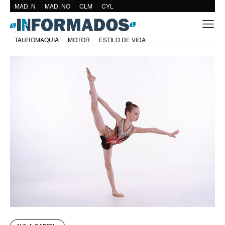
MAD. N
MAD. NO
CLM
CYL
TAUROMAQUIA
MOTOR
ESTILO DE VIDA