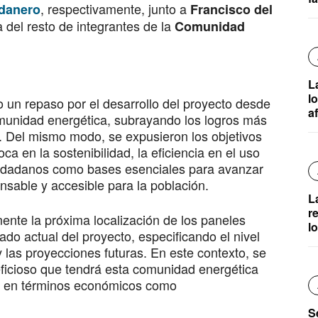
, respectivamente, junto a
danero
Francisco del
 del resto de integrantes de la
Comunidad
La
l
bo un repaso por el desarrollo del proyecto desde
a
comunidad energética, subrayando los logros más
a. Del mismo modo, se expusieron los objetivos
ca en la sostenibilidad, la eficiencia en el uso
ciudadanos como bases esenciales para avanzar
sable y accesible para la población.
L
r
mente la próxima localización de los paneles
l
tado actual del proyecto, especificando el nivel
 las proyecciones futuras. En este contexto, se
eficioso que tendrá esta comunidad energética
to en términos económicos como
S