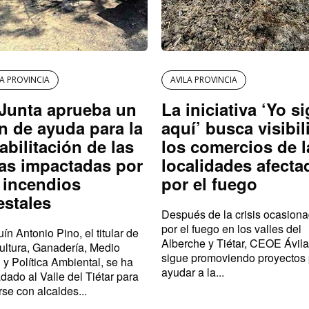
LA PROVINCIA
AVILA PROVINCIA
Junta aprueba un
La iniciativa ‘Yo s
n de ayuda para la
aquí’ busca visibil
abilitación de las
los comercios de l
as impactadas por
localidades afecta
 incendios
por el fuego
estales
Después de la crisis ocasion
por el fuego en los valles del
ín Antonio Pino, el titular de
Alberche y Tiétar, CEOE Ávila
ultura, Ganadería, Medio
sigue promoviendo proyectos
 y Política Ambiental, se ha
ayudar a la...
adado al Valle del Tiétar para
rse con alcaldes...