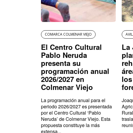
COMARCA COLMENAR VIEJO
AVI
El Centro Cultural
La 
Pablo Neruda
pla
presenta su
reh
programación anual
áre
2026/2027 en
los
Colmenar Viejo
for
La programación anual para el
Joaqu
periodo 2026/2027 es presentada
Agric
por el Centro Cultural ‘Pablo
Rural
Neruda’ de Colmenar Viejo. Esta
trasl
propuesta constituye la más
reuni
extensa...