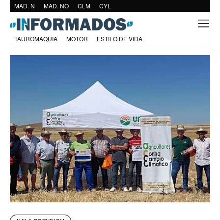
MAD. N
MAD. NO
CLM
CYL
TAUROMAQUIA
MOTOR
ESTILO DE VIDA