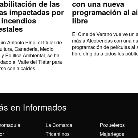
abilitación de las
con una nueva
as impactadas por
programación al ai
 incendios
libre
estales
El Cine de Verano vuelve un 
más a Alcobendas con una n
ín Antonio Pino, el titular de
programación de películas al 
ultura, Ganadería, Medio
libre dirigida a todos los públic
 y Política Ambiental, se ha
adado al Valle del Tiétar para
rse con alcaldes...
ás en Informados
romaquia
La Comarca
Pozueleros
or
Tricantinos
Majariegos