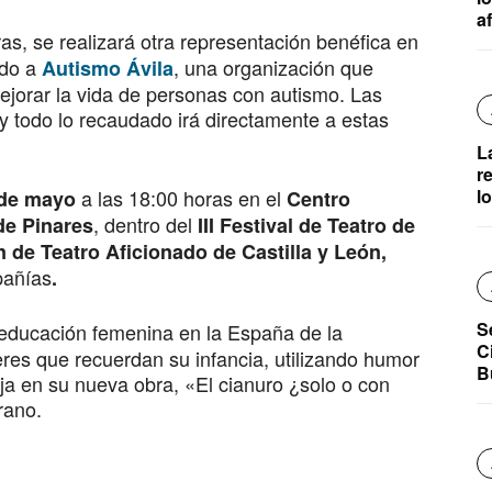
a
as, se realizará otra representación benéfica en
do a
, una organización que
Autismo Ávila
ejorar la vida de personas con autismo. Las
y todo lo recaudado irá directamente a estas
L
r
a las 18:00 horas en el
l
de mayo
Centro
, dentro del
de Pinares
III Festival de Teatro de
 de Teatro Aficionado de Castilla y León,
pañías
.
S
 educación femenina en la España de la
C
eres que recuerdan su infancia, utilizando humor
B
aja en su nueva obra, «El cianuro ¿solo o con
rano.