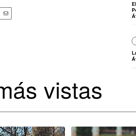
E
P
Á
L
Á
más vistas