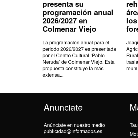
presenta su
reh
programación anual
áre
2026/2027 en
los
Colmenar Viejo
for
La programación anual para el
Joaqu
periodo 2026/2027 es presentada
Agric
por el Centro Cultural ‘Pablo
Rural
Neruda’ de Colmenar Viejo. Esta
trasl
propuesta constituye la más
reuni
extensa...
Anunciate
M
Anúnciate en nuestro medio
Tau
publicidad@informados.es
Mot