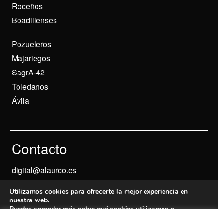
Roceños
Boadillenses
Pozueleros
Majariegos
SagrA-42
Toledanos
Ávila
Contacto
digital@alaurco.es
Utilizamos cookies para ofrecerte la mejor experiencia en
nuestra web.
Puedes aprender más sobre qué cookies utilizamos o
desactivarlas en los
ajustes
.