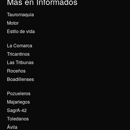
Más en Informados
Tauromaquia
Motor
Estilo de vida
La Comarca
Tricantinos
Las Tribunas
Roceños
Boadillenses
Pozueleros
Majariegos
SagrA-42
Toledanos
Ávila