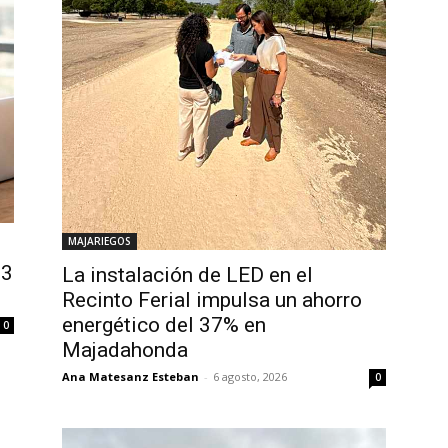
MAJARIEGOS
13
La instalación de LED en el
Recinto Ferial impulsa un ahorro
energético del 37% en
0
Majadahonda
Ana Matesanz Esteban
-
6 agosto, 2026
0