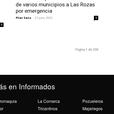
de varios municipios a Las Rozas
por emergencia
Pilar Sanz
-
27 julio, 2026
0
0
Página 1 de 309
ás en Informados
romaquia
La Comarca
Pozueleros
or
Tricantinos
Majariegos