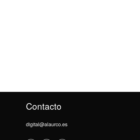
Contacto
digital@alaurco.es