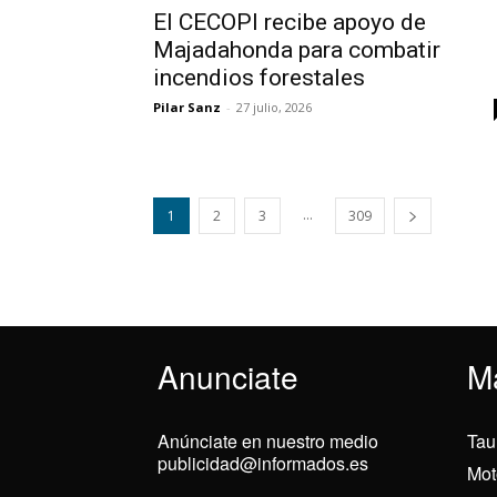
El CECOPI recibe apoyo de
Majadahonda para combatir
incendios forestales
Pilar Sanz
-
27 julio, 2026
...
1
2
3
309
Anunciate
M
Anúnciate en nuestro medio
Tau
publicidad@informados.es
Mot