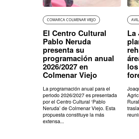
COMARCA COLMENAR VIEJO
AVI
El Centro Cultural
La 
Pablo Neruda
pla
presenta su
reh
programación anual
áre
2026/2027 en
los
Colmenar Viejo
for
La programación anual para el
Joaqu
periodo 2026/2027 es presentada
Agric
por el Centro Cultural ‘Pablo
Rural
Neruda’ de Colmenar Viejo. Esta
trasl
propuesta constituye la más
reuni
extensa...