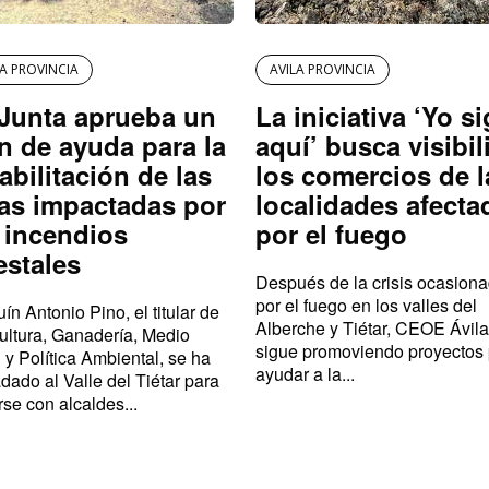
LA PROVINCIA
AVILA PROVINCIA
Junta aprueba un
La iniciativa ‘Yo s
n de ayuda para la
aquí’ busca visibil
abilitación de las
los comercios de l
as impactadas por
localidades afecta
 incendios
por el fuego
estales
Después de la crisis ocasion
por el fuego en los valles del
ín Antonio Pino, el titular de
Alberche y Tiétar, CEOE Ávila
ultura, Ganadería, Medio
sigue promoviendo proyectos
 y Política Ambiental, se ha
ayudar a la...
adado al Valle del Tiétar para
rse con alcaldes...