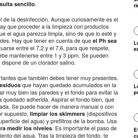
.
sulta sencillo
ri
l de la desinfección. Aunque curiosamente es el
 hay que proceder a la limpieza con productos
ue el agua parezca limpia, sino de que lo esté y
des. Hay que tener en cuenta de que
el Ph sea
L
tuarse entre el 7,2 y el 7,6, para que respete,
e
ro debe mantenerse entre 1 y 3 ppm. Se pueden
 dispone de un clorador salino.
rtantes que también debes tener muy presentes.
que hayan quedado acumulados en la
 residuos
L
ar muy bien las paredes y el fondo para evitar la
p
a quedado adherida. Aspirar el fondo bien, que
ada. Se puede hacer de manera manual o con
or supuesto,
(dispositivos
limpiar los skimmers
superficie del agua) y prefiltros de la bomba. Usa
. Es importante el paso de
ara medir los niveles
E
iento del agua. Tras la limpieza del fondo, te
c