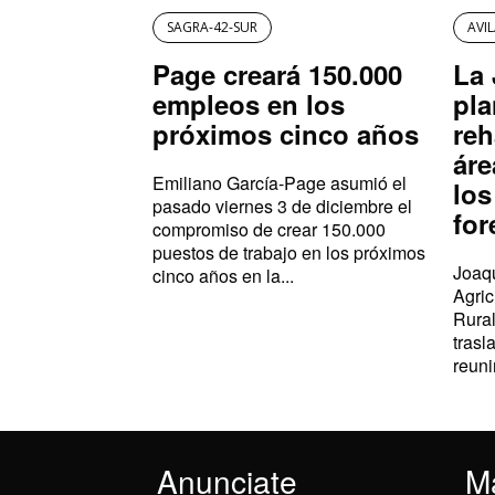
SAGRA-42-SUR
AVI
Page creará 150.000
La 
empleos en los
pla
próximos cinco años
reh
áre
Emiliano García-Page asumió el
los
pasado viernes 3 de diciembre el
for
compromiso de crear 150.000
puestos de trabajo en los próximos
Joaqu
cinco años en la...
Agric
Rural
trasl
reuni
Anunciate
M