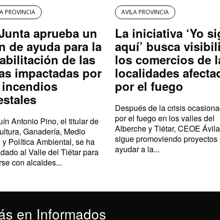
LA PROVINCIA
AVILA PROVINCIA
Junta aprueba un
La iniciativa ‘Yo s
n de ayuda para la
aquí’ busca visibil
abilitación de las
los comercios de l
as impactadas por
localidades afecta
 incendios
por el fuego
estales
Después de la crisis ocasion
por el fuego en los valles del
ín Antonio Pino, el titular de
Alberche y Tiétar, CEOE Ávila
ultura, Ganadería, Medio
sigue promoviendo proyectos
 y Política Ambiental, se ha
ayudar a la...
adado al Valle del Tiétar para
rse con alcaldes...
ás en Informados