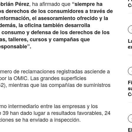
, ha afirmado que
ebrián Pérez
“siempre ha
C
los derechos de los consumidores a través de
información, el asesoramiento ofrecido y la
demás, la oficina también desarrolla
e consumo y defensa de los derechos de los
as, talleres, cursos y campañas que
L
sponsable”.
e
úmero de reclamaciones registradas asciende a
por la OMIC. Las grandes superficies
F
42), mientras que las compañías de suministros
s
C
o intermediario entre las empresas y los
39 han dado lugar a resultados favorables, 24
aciones se ha enviado a inspección.
E