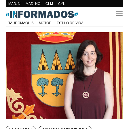
MAD. N
MAD. NO
CLM
CYL
TAUROMAQUIA
MOTOR
ESTILO DE VIDA