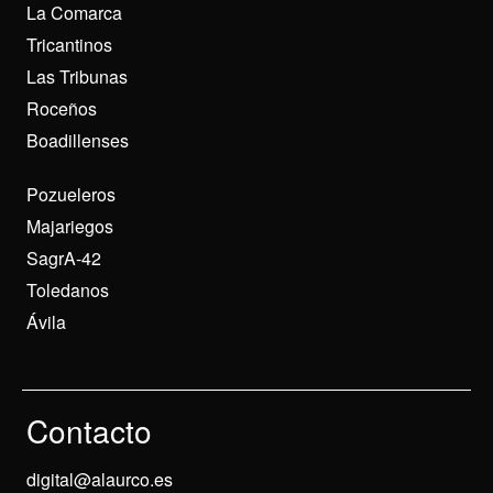
La Comarca
Tricantinos
Las Tribunas
Roceños
Boadillenses
Pozueleros
Majariegos
SagrA-42
Toledanos
Ávila
Contacto
digital@alaurco.es