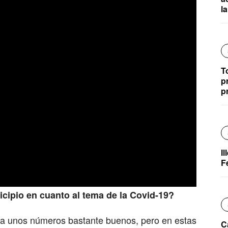
l
T
p
p
I
F
icipio en cuanto al tema de la Covid-19?
a unos números bastante buenos, pero en estas
C