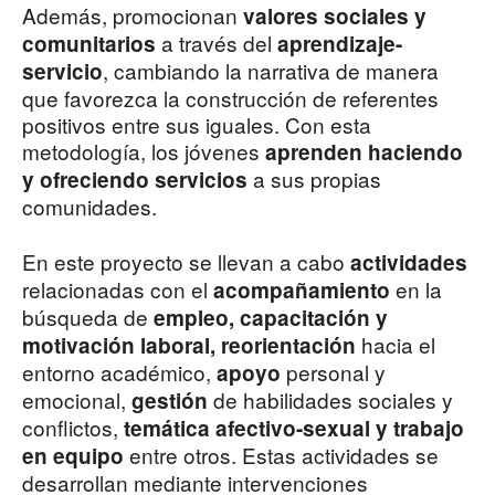
Además, promocionan
valores sociales y
a través del
comunitarios
aprendizaje-
, cam­biando la narrativa de manera
servicio
que favorezca la construcción de referentes
positivos entre sus iguales. Con esta
metodología, los jóvenes
aprenden haciendo
a sus pro­pias
y ofreciendo servicios
comunidades.
En este proyecto se llevan a cabo
actividades
relacionadas con el
en la
acompañamiento
búsqueda de
empleo, capa­citación y
hacia el
motivación laboral, reorientación
entorno académico,
personal y
apoyo
emocional,
de habili­dades sociales y
gestión
conflictos,
te­mática afectivo-sexual y traba­jo
entre otros. Estas actividades se
en equipo
desarrollan me­diante intervenciones