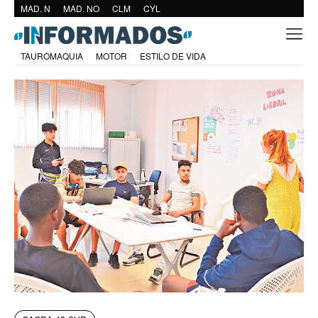
MAD. N
MAD. NO
CLM
CYL
TAUROMAQUIA
MOTOR
ESTILO DE VIDA