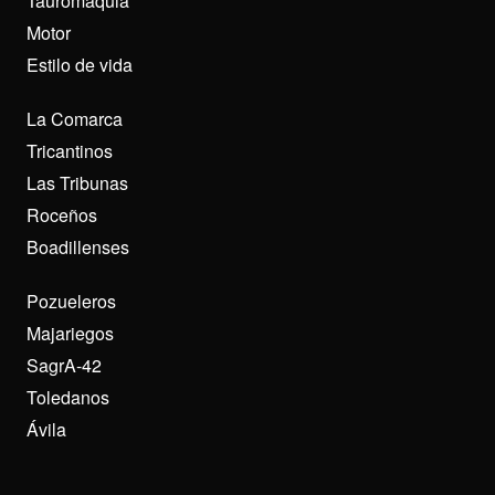
Tauromaquia
Motor
Estilo de vida
La Comarca
Tricantinos
Las Tribunas
Roceños
Boadillenses
Pozueleros
Majariegos
SagrA-42
Toledanos
Ávila