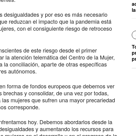
a
l
s desigualdades y por eso es más necesario
 que reduzcan el impacto que la pandemia está
jeres, con el consiguiente riesgo de retroceso
T
scientes de este riesgo desde el primer
p
r la atención telemática del Centro de la Mujer,
p
 la conciliación, aparte de otras específicas
ores autónomos.
en forma de fondos europeos que debemos ver
 brechas y consolidar, de una vez por todas,
a las mujeres que sufren una mayor precariedad
 nos corresponde.
 enfrentamos hoy. Debemos abordarlos desde la
 desigualdades y aumentando los recursos para
s mujeres en el desarrollo y en el progreso de la