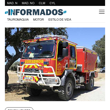
MAD. N
MAD. NO
CLM
CYL
TAUROMAQUIA
MOTOR
ESTILO DE VIDA