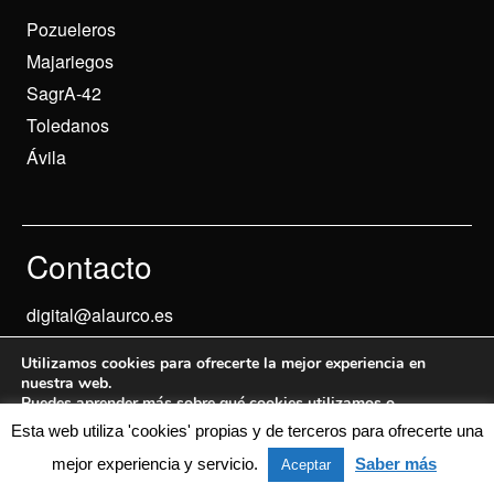
Pozueleros
Majariegos
SagrA-42
Toledanos
Ávila
Contacto
digital@alaurco.es
Utilizamos cookies para ofrecerte la mejor experiencia en
nuestra web.
Puedes aprender más sobre qué cookies utilizamos o
desactivarlas en los
ajustes
.
Esta web utiliza 'cookies' propias y de terceros para ofrecerte una
Aviso Legal
© 2024 Informados
mejor experiencia y servicio.
Saber más
Aceptar
Aceptar