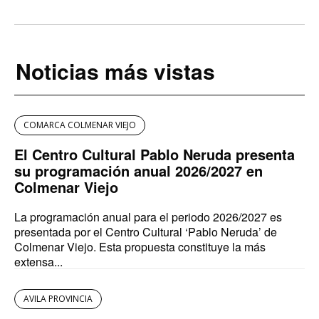
Noticias más vistas
COMARCA COLMENAR VIEJO
El Centro Cultural Pablo Neruda presenta
su programación anual 2026/2027 en
Colmenar Viejo
La programación anual para el periodo 2026/2027 es
presentada por el Centro Cultural ‘Pablo Neruda’ de
Colmenar Viejo. Esta propuesta constituye la más
extensa...
AVILA PROVINCIA