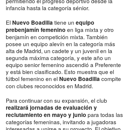
permitiendo el progreso deportivo desde la
infancia hasta la categoría sénior.
El
tiene un
Nuevo Boadilla
equipo
en liga mixta y otro
prebenjamín femenino
benjamín en competición mixta. También
posee un equipo alevín en la categoría más
alta de Madrid, un cadete y un juvenil en la
segunda máxima categoría, y este año un
equipo senior femenino ascendió a Preferente
y está bien clasificado. Esto muestra que el
fútbol femenino en el
compite
Nuevo Boadilla
con clubes reconocidos en Madrid.
Para continuar con su expansión, el club
realizará jornadas de evaluación y
para todas las
reclutamiento en mayo y junio
categorías femeninas, invitando a jugadoras
interesadas a unirse a su proyecto. El objetivo