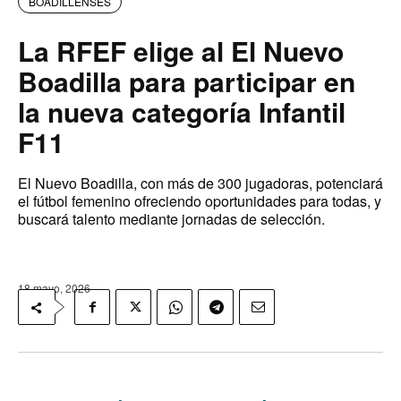
BOADILLENSES
La RFEF elige al El Nuevo
Boadilla para participar en
la nueva categoría Infantil
F11
El Nuevo Boadilla, con más de 300 jugadoras, potenciará
el fútbol femenino ofreciendo oportunidades para todas, y
buscará talento mediante jornadas de selección.
18 mayo, 2026