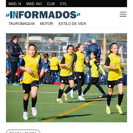
MAD. N
MAD. NO
CLM
CYL
TAUROMAQUIA
MOTOR
ESTILO DE VIDA