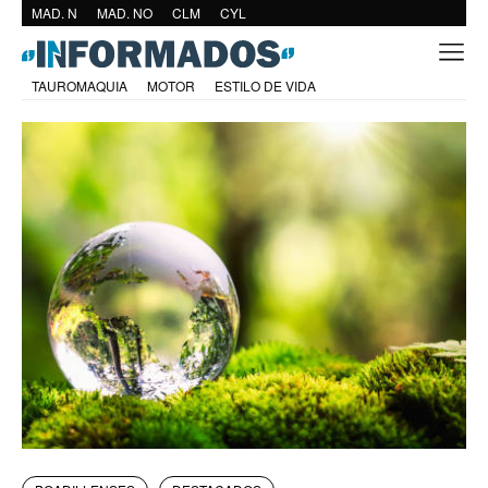
MAD. N
MAD. NO
CLM
CYL
TAUROMAQUIA
MOTOR
ESTILO DE VIDA