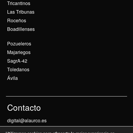
Tricantinos
Las Tribunas
Roceños
Boadillenses
Pozueleros
Majariegos
SagrA-42
Toledanos
Ávila
Contacto
digital@alaurco.es