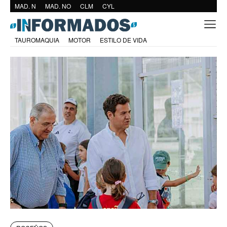
MAD. N
MAD. NO
CLM
CYL
TAUROMAQUIA
MOTOR
ESTILO DE VIDA