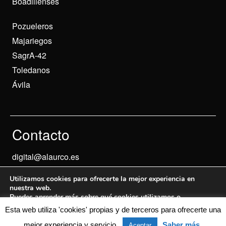
Boadillenses
Pozueleros
Majariegos
SagrA-42
Toledanos
Ávila
Contacto
digital@alaurco.es
Utilizamos cookies para ofrecerte la mejor experiencia en
nuestra web.
Puedes aprender más sobre qué cookies utilizamos o
desactivarlas en los
ajustes
.
Esta web utiliza 'cookies' propias y de terceros para ofrecerte una
Aviso Legal
© 2024 Informados
mejor experiencia y servicio.
Saber más
Aceptar
Aceptar