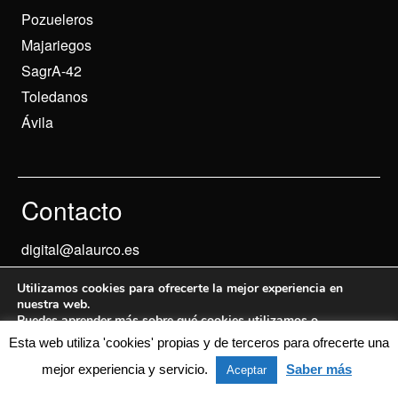
Pozueleros
Majariegos
SagrA-42
Toledanos
Ávila
Contacto
digital@alaurco.es
Utilizamos cookies para ofrecerte la mejor experiencia en
nuestra web.
Puedes aprender más sobre qué cookies utilizamos o
desactivarlas en los
ajustes
.
Esta web utiliza 'cookies' propias y de terceros para ofrecerte una
Aviso Legal
© 2024 Informados
mejor experiencia y servicio.
Saber más
Aceptar
Aceptar