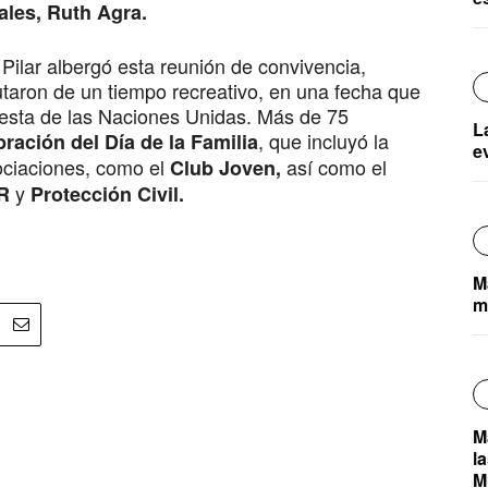
ales, Ruth Agra.
Pilar albergó esta reunión de convivencia,
rutaron de un tiempo recreativo, en una fecha que
esta de las Naciones Unidas. Más de 75
L
, que incluyó la
bración del Día de la Familia
e
ociaciones, como el
así como el
Club Joven,
y
R
Protección Civil.
M
m
M
l
M