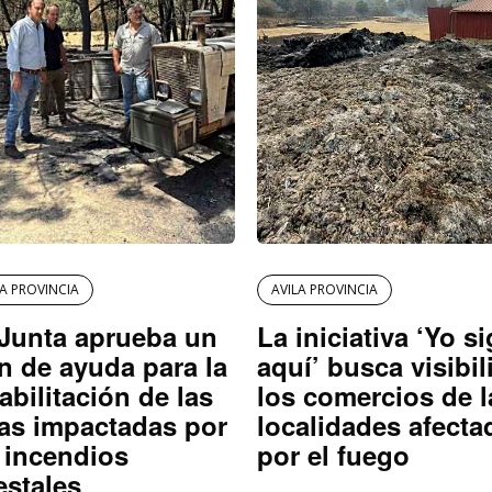
LA PROVINCIA
AVILA PROVINCIA
Junta aprueba un
La iniciativa ‘Yo s
n de ayuda para la
aquí’ busca visibil
abilitación de las
los comercios de l
as impactadas por
localidades afecta
 incendios
por el fuego
estales