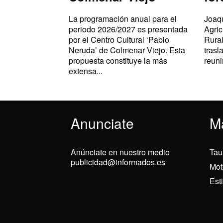
La programación anual para el
Joaqu
periodo 2026/2027 es presentada
Agric
por el Centro Cultural ‘Pablo
Rural
Neruda’ de Colmenar Viejo. Esta
trasl
propuesta constituye la más
reuni
extensa...
Anunciate
M
Anúnciate en nuestro medio
Tau
publicidad@informados.es
Mot
Est