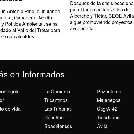
Después de la crisis ocasion
por el fuego en los valles del
ín Antonio Pino, el titular de
Alberche y Tiétar, CEOE Ávila
ultura, Ganadería, Medio
sigue promoviendo proyectos
 y Política Ambiental, se ha
ayudar a la...
adado al Valle del Tiétar para
rse con alcaldes...
ás en Informados
romaquia
La Comarca
Pozueleros
or
Tricantinos
Majariegos
ilo de vida
Las Tribunas
SagrA-42
Roceños
Toledanos
Boadillenses
Ávila