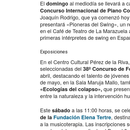
El
al mediodía se llevará a c
domingo
Concurso Internacional de Piano C
Joaquín Rodrigo, que ya comenzó ho
presentará «Pioneras del Swing», un r
en el Café de Teatro de La Marazuela 
primeras intérpretes de swing en Espa
Exposiciones
En el Centro Cultural Pérez de la Riva
seleccionadas del
38º Concurso de F
abril, destacando el talento de jóvenes
de mayo, en la Sala Maruja Mallo, tam
que present
«Ecologías del colapso»,
entre la naturaleza y la intervención h
Este
a las 11:00 horas, se cel
sábado
, desti
de la
Fundación Elena Tertre
a la musicoterapia. Las inscripciones s