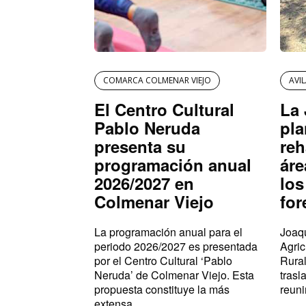
COMARCA COLMENAR VIEJO
AVI
El Centro Cultural
La 
Pablo Neruda
pla
presenta su
reh
programación anual
áre
2026/2027 en
los
Colmenar Viejo
for
La programación anual para el
Joaqu
periodo 2026/2027 es presentada
Agric
por el Centro Cultural ‘Pablo
Rural
Neruda’ de Colmenar Viejo. Esta
trasl
propuesta constituye la más
reuni
extensa...