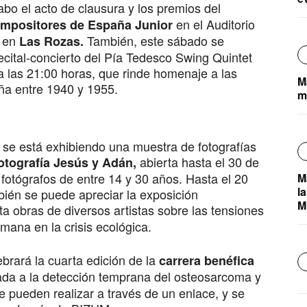
abo el acto de clausura y los premios del
en el Auditorio
ompositores de España Junior
y en
También, este sábado se
Las Rozas.
ecital-concierto del Pía Tedesco Swing Quintet
a las 21:00 horas, que rinde homenaje a las
M
ña entre 1940 y 1955.
m
, se está exhibiendo una muestra de fotografías
abierta hasta el 30 de
otografía Jesús y Adán,
 fotógrafos de entre 14 y 30 años. Hasta el 20
M
l
bién se puede apreciar la exposición
M
a obras de diversos artistas sobre las tensiones
umana en la crisis ecológica.
ebrará la cuarta edición de la
carrera benéfica
nada a la detección temprana del osteosarcoma y
e pueden realizar a través de un enlace, y se