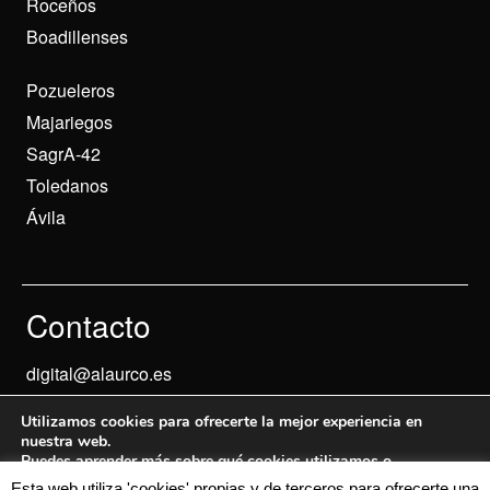
Roceños
Boadillenses
Pozueleros
Majariegos
SagrA-42
Toledanos
Ávila
Contacto
digital@alaurco.es
Utilizamos cookies para ofrecerte la mejor experiencia en
nuestra web.
Puedes aprender más sobre qué cookies utilizamos o
desactivarlas en los
ajustes
.
Esta web utiliza 'cookies' propias y de terceros para ofrecerte una