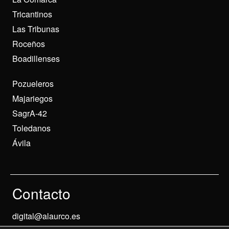
Tricantinos
Las Tribunas
Roceños
Boadillenses
Pozueleros
Majariegos
SagrA-42
Toledanos
Ávila
Contacto
digital@alaurco.es