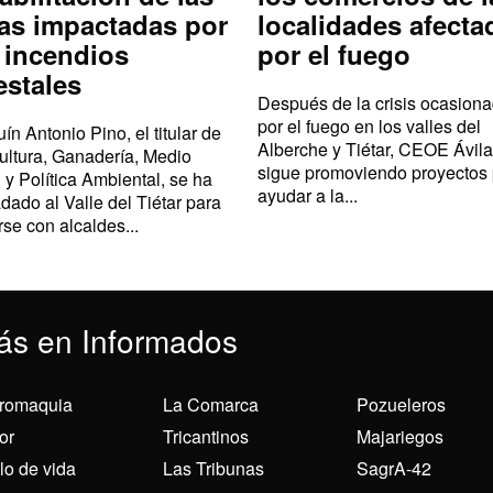
as impactadas por
localidades afecta
 incendios
por el fuego
estales
Después de la crisis ocasion
por el fuego en los valles del
ín Antonio Pino, el titular de
Alberche y Tiétar, CEOE Ávila
ultura, Ganadería, Medio
sigue promoviendo proyectos
 y Política Ambiental, se ha
ayudar a la...
adado al Valle del Tiétar para
rse con alcaldes...
ás en Informados
romaquia
La Comarca
Pozueleros
or
Tricantinos
Majariegos
ilo de vida
Las Tribunas
SagrA-42