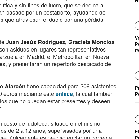
H
olítica y sin fines de lucro, que se dedica a
 han pasado por un postaborto, ayudando de
s que atraviesan el duelo por una pérdida
V
de
Juan Jesús Rodríguez, Graciela Moncloa
P
on asiduos en lugares tan representativos
r
Zarzuela en Madrid, el Metropolitan en Nueva
s, y presentarán un repertorio destacado de
tiene capacidad para 206 asistentes
e Alarcón
P
0 euros mediante este
, la cual también
enlace
P
ellos que no puedan estar presentes y deseen
n.
in costo de ludoteca, situado en el mismo
ños de 2 a 12 años, supervisados por una
E
irse, únicamente es preciso enviar un correo a
P