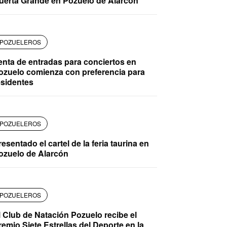
uerta Grande en Pozuelo de Alarcón
POZUELEROS
enta de entradas para conciertos en
ozuelo comienza con preferencia para
esidentes
POZUELEROS
resentado el cartel de la feria taurina en
ozuelo de Alarcón
POZUELEROS
l Club de Natación Pozuelo recibe el
remio Siete Estrellas del Deporte en la