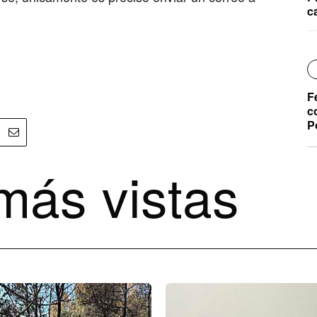
c
F
c
P
más vistas