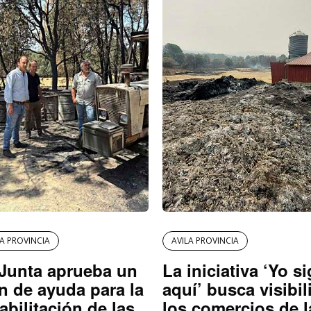
LA PROVINCIA
AVILA PROVINCIA
Junta aprueba un
La iniciativa ‘Yo s
n de ayuda para la
aquí’ busca visibil
abilitación de las
los comercios de l