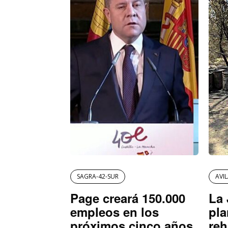
SAGRA-42-SUR
AVI
Page creará 150.000
La 
empleos en los
pla
próximos cinco años
reh