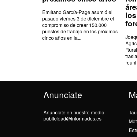
áre
Emiliano García-Page asumió el
los
pasado viernes 3 de diciembre el
for
compromiso de crear 150.000
puestos de trabajo en los próximos
Joaqu
cinco años en la...
Agric
Rural
trasl
reuni
Anunciate
M
Anúnciate en nuestro medio
Tau
publicidad@informados.es
Mot
Est