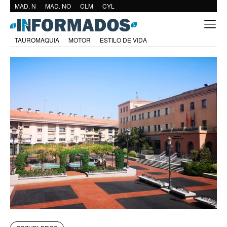
MAD. N
MAD. NO
CLM
CYL
TAUROMAQUIA
MOTOR
ESTILO DE VIDA