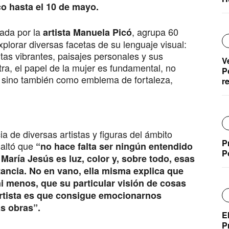
co hasta el 10 de mayo.
ada por la
, agrupa 60
artista Manuela Picó
lorar diversas facetas de su lenguaje visual:
tas vibrantes, paisajes personales y sus
V
ra, el papel de la mujer es fundamental, no
P
 sino también como emblema de fortaleza,
r
a de diversas artistas y figuras del ámbito
P
altó que
“no hace falta ser ningún entendido
P
María Jesús es luz, color y, sobre todo, esas
ancia. No en vano, ella misma explica que
i menos, que su particular visión de cosas
rtista es que consigue emocionarnos
s obras”.
E
P