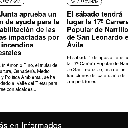
LA PROVINCIA
AVILA PROVINCIA
Junta aprueba un
El sábado tendrá
n de ayuda para la
lugar la 17ª Carrer
abilitación de las
Popular de Narrill
as impactadas por
de San Leonardo 
 incendios
Ávila
estales
El sábado 1 de agosto tiene l
la 17ª Carrera Popular de Narr
ín Antonio Pino, el titular de
de San Leonardo, una de las
ultura, Ganadería, Medio
tradiciones del calendario de
 y Política Ambiental, se ha
competiciones...
adado al Valle del Tiétar para
rse con alcaldes...
ás en Informados