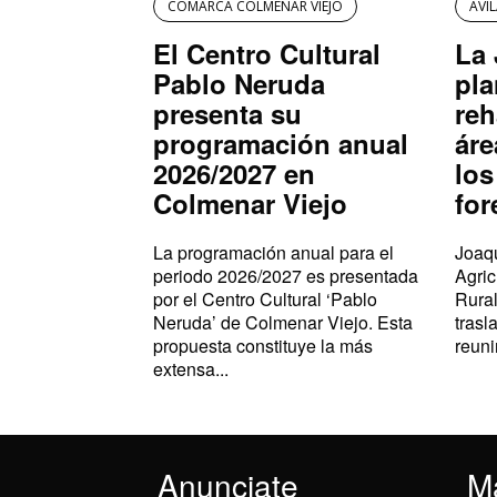
COMARCA COLMENAR VIEJO
AVI
El Centro Cultural
La 
Pablo Neruda
pla
presenta su
reh
programación anual
áre
2026/2027 en
los
Colmenar Viejo
for
La programación anual para el
Joaqu
periodo 2026/2027 es presentada
Agric
por el Centro Cultural ‘Pablo
Rural
Neruda’ de Colmenar Viejo. Esta
trasl
propuesta constituye la más
reuni
extensa...
Anunciate
M