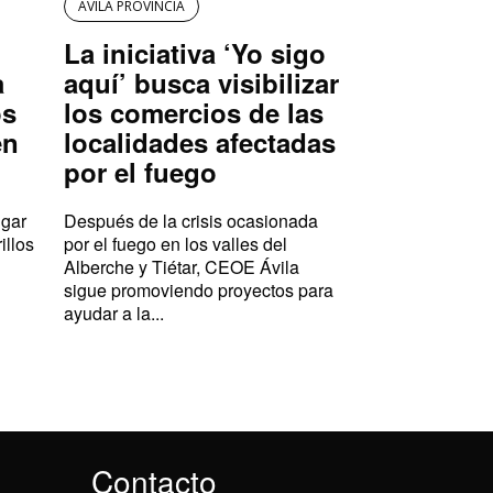
AVILA PROVINCIA
La iniciativa ‘Yo sigo
a
aquí’ busca visibilizar
os
los comercios de las
en
localidades afectadas
por el fuego
ugar
Después de la crisis ocasionada
illos
por el fuego en los valles del
Alberche y Tiétar, CEOE Ávila
sigue promoviendo proyectos para
ayudar a la...
Contacto