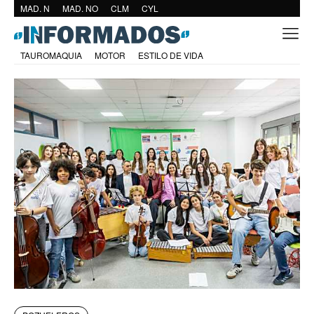
MAD. N
MAD. NO
CLM
CYL
TAUROMAQUIA
MOTOR
ESTILO DE VIDA