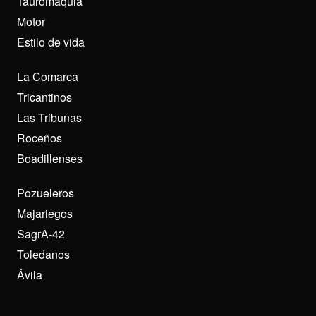
Tauromaquia
Motor
Estilo de vida
La Comarca
Tricantinos
Las Tribunas
Roceños
Boadillenses
Pozueleros
Majariegos
SagrA-42
Toledanos
Ávila