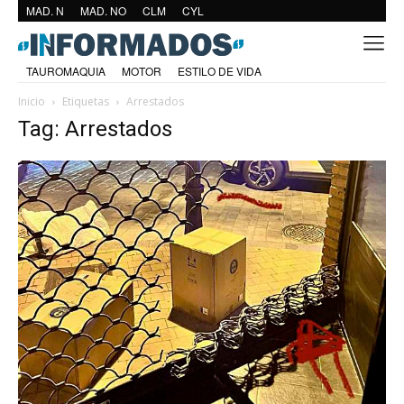
MAD. N
MAD. NO
CLM
CYL
TAUROMAQUIA
MOTOR
ESTILO DE VIDA
Inicio
Etiquetas
Arrestados
Tag: Arrestados