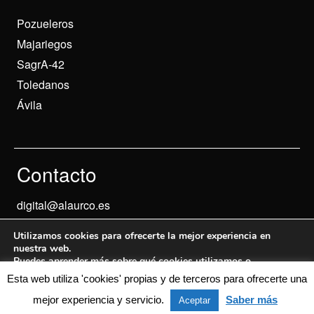
Pozueleros
Majariegos
SagrA-42
Toledanos
Ávila
Contacto
digital@alaurco.es
Utilizamos cookies para ofrecerte la mejor experiencia en
nuestra web.
Puedes aprender más sobre qué cookies utilizamos o
desactivarlas en los
ajustes
.
Esta web utiliza 'cookies' propias y de terceros para ofrecerte una
Aviso Legal
© 2024 Informados
mejor experiencia y servicio.
Saber más
Aceptar
Aceptar