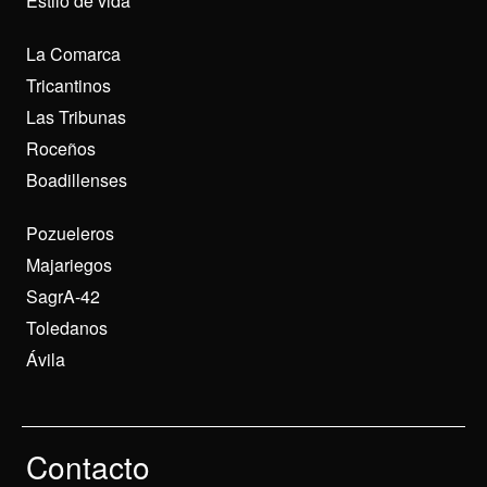
Estilo de vida
La Comarca
Tricantinos
Las Tribunas
Roceños
Boadillenses
Pozueleros
Majariegos
SagrA-42
Toledanos
Ávila
Contacto