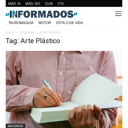
MAD. N
MAD. NO
CLM
CYL
TAUROMAQUIA
MOTOR
ESTILO DE VIDA
Inicio
Etiquetas
Arte Plástico
Tag: Arte Plástico
ABULENSES