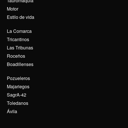
Tauromaquia
Motor
Estilo de vida
La Comarca
Tricantinos
Las Tribunas
Roceños
Boadillenses
Pozueleros
Majariegos
SagrA-42
Toledanos
Ávila