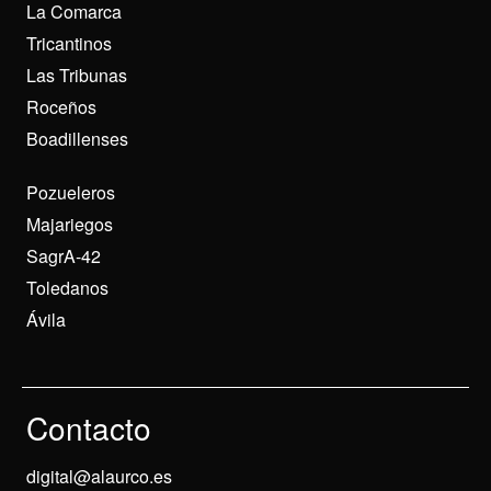
La Comarca
Tricantinos
Las Tribunas
Roceños
Boadillenses
Pozueleros
Majariegos
SagrA-42
Toledanos
Ávila
Contacto
digital@alaurco.es