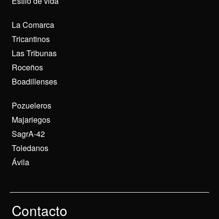
Estilo de vida
La Comarca
Tricantinos
Las Tribunas
Roceños
Boadillenses
Pozueleros
Majariegos
SagrA-42
Toledanos
Ávila
Contacto