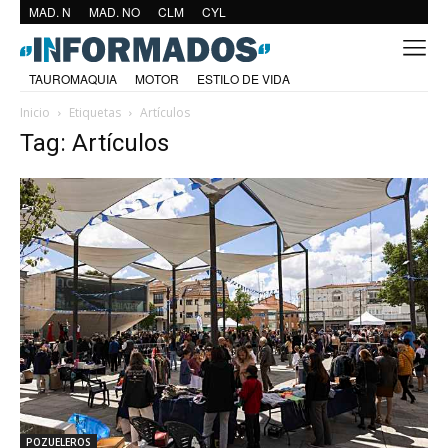
MAD. N
MAD. NO
CLM
CYL
TAUROMAQUIA
MOTOR
ESTILO DE VIDA
Inicio
Etiquetas
Artículos
Tag: Artículos
POZUELEROS