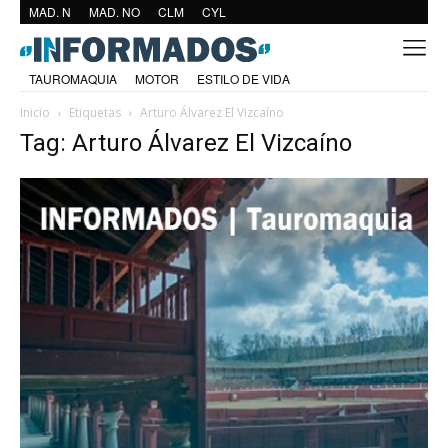
MAD. N
MAD. NO
CLM
CYL
TAUROMAQUIA
MOTOR
ESTILO DE VIDA
Inicio
Etiquetas
Arturo Álvarez El Vizcaíno
Tag: Arturo Álvarez El Vizcaíno