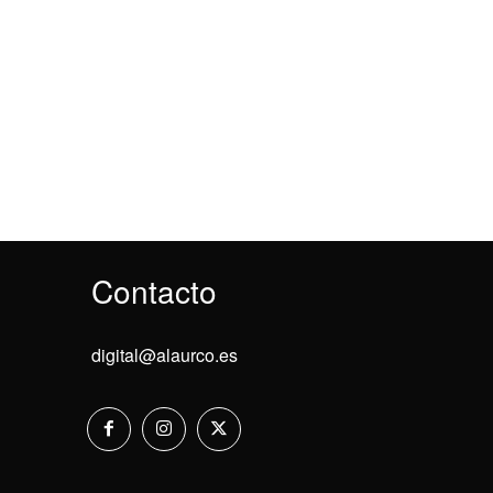
Contacto
digital@alaurco.es