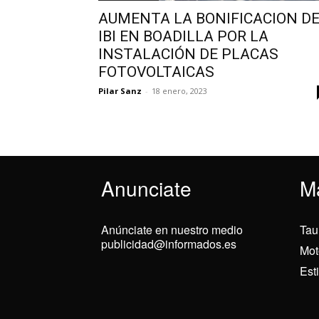
AUMENTA LA BONIFICACION D
IBI EN BOADILLA POR LA
INSTALACIÓN DE PLACAS
FOTOVOLTAICAS
Pilar Sanz
-
18 enero, 2023
Anunciate
M
Anúnciate en nuestro medio
Tau
publicidad@informados.es
Mot
Est