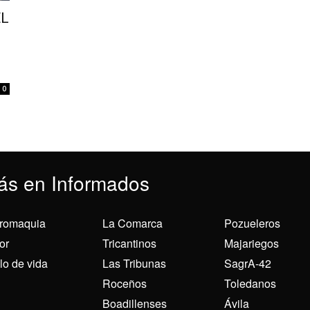
EL
0
ás en Informados
romaquia
La Comarca
Pozueleros
or
Tricantinos
Majariegos
ilo de vida
Las Tribunas
SagrA-42
Roceños
Toledanos
Boadillenses
Ávila