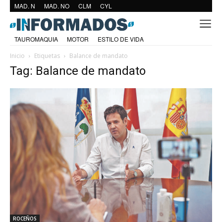
MAD. N
MAD. NO
CLM
CYL
TAUROMAQUIA
MOTOR
ESTILO DE VIDA
Inicio
Etiquetas
Balance de mandato
Tag: Balance de mandato
ROCEÑOS