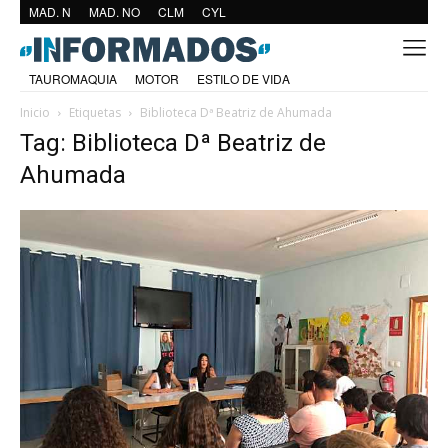
MAD. N
MAD. NO
CLM
CYL
TAUROMAQUIA
MOTOR
ESTILO DE VIDA
Inicio
Etiquetas
Biblioteca Dª Beatriz de Ahumada
Tag: Biblioteca Dª Beatriz de
Ahumada