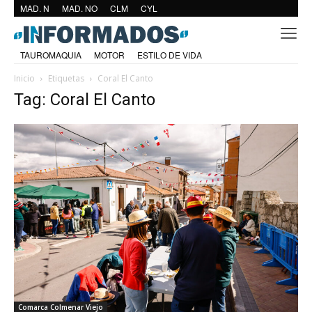
MAD. N
MAD. NO
CLM
CYL
TAUROMAQUIA
MOTOR
ESTILO DE VIDA
Inicio
Etiquetas
Coral El Canto
Tag: Coral El Canto
Comarca Colmenar Viejo