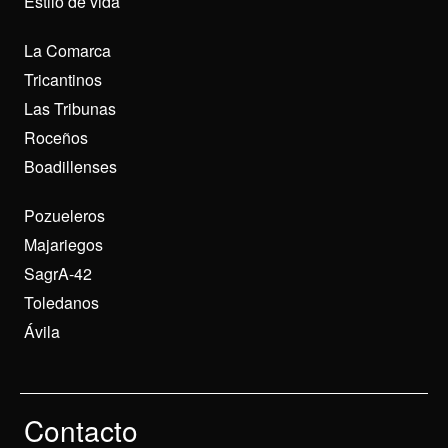
Estilo de vida
La Comarca
Tricantinos
Las Tribunas
Roceños
Boadillenses
Pozueleros
Majariegos
SagrA-42
Toledanos
Ávila
Contacto