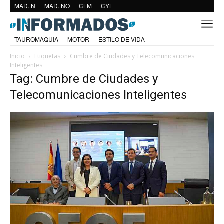
MAD. N
MAD. NO
CLM
CYL
TAUROMAQUIA
MOTOR
ESTILO DE VIDA
Inicio
Etiquetas
Cumbre de Ciudades y Telecomunicaciones
Inteligentes
Tag: Cumbre de Ciudades y
Telecomunicaciones Inteligentes