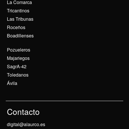
La Comarca
Tricantinos
Las Tribunas
Roceños
Boadillenses
Pozueleros
Majariegos
SagrA-42
Toledanos
Ávila
Contacto
digital@alaurco.es