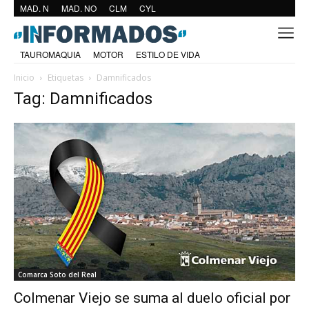
MAD. N
MAD. NO
CLM
CYL
TAUROMAQUIA
MOTOR
ESTILO DE VIDA
Inicio
Etiquetas
Damnificados
Tag: Damnificados
Comarca Soto del Real
Colmenar Viejo se suma al duelo oficial por