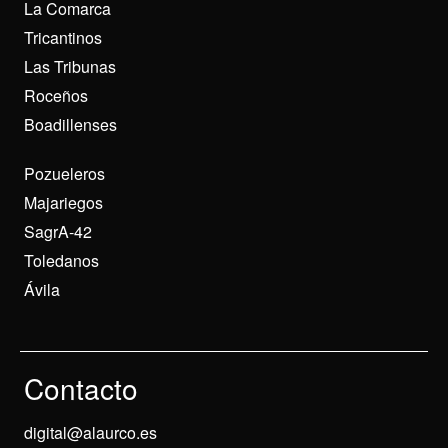
La Comarca
Tricantinos
Las Tribunas
Roceños
Boadillenses
Pozueleros
Majariegos
SagrA-42
Toledanos
Ávila
Contacto
digital@alaurco.es