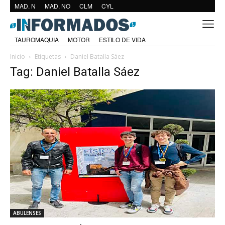
MAD. N
MAD. NO
CLM
CYL
TAUROMAQUIA
MOTOR
ESTILO DE VIDA
Inicio
Etiquetas
Daniel Batalla Sáez
Tag: Daniel Batalla Sáez
ABULENSES