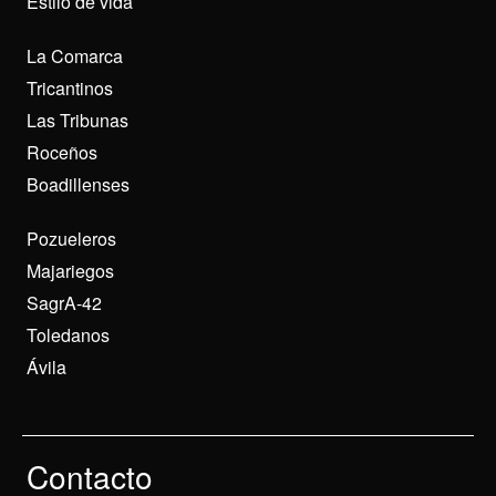
Estilo de vida
La Comarca
Tricantinos
Las Tribunas
Roceños
Boadillenses
Pozueleros
Majariegos
SagrA-42
Toledanos
Ávila
Contacto