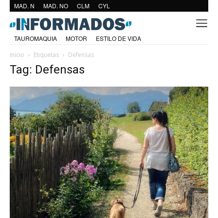
MAD. N
MAD. NO
CLM
CYL
TAUROMAQUIA
MOTOR
ESTILO DE VIDA
Inicio
Etiquetas
Defensas
Tag: Defensas